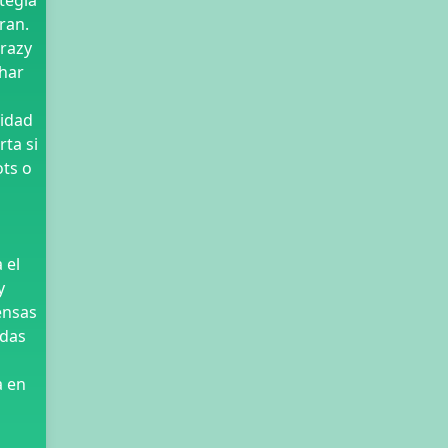
tegia
ran.
crazy
ahar
cidad
rta si
ots o
 el
y
ensas
das
a en