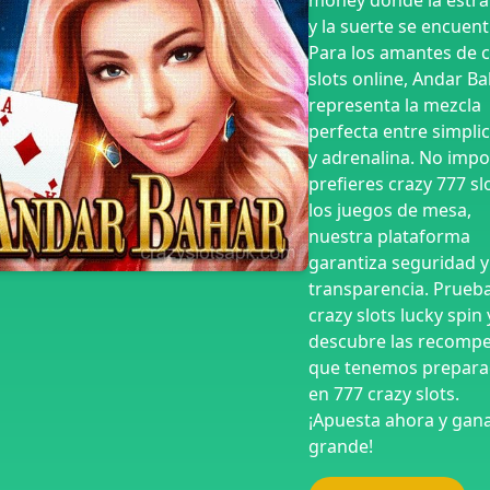
money donde la estra
y la suerte se encuent
Para los amantes de 
slots online, Andar B
representa la mezcla
perfecta entre simpli
y adrenalina. No impo
prefieres crazy 777 sl
los juegos de mesa,
nuestra plataforma
garantiza seguridad y
transparencia. Prueba
crazy slots lucky spin 
descubre las recomp
que tenemos prepara
en 777 crazy slots.
¡Apuesta ahora y gan
grande!