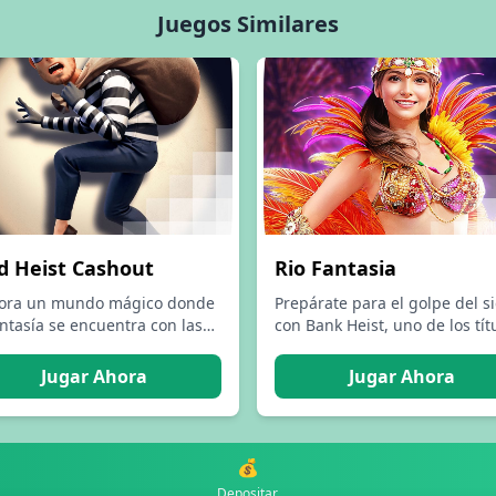
Juegos Similares
d Heist Cashout
Rio Fantasia
lora un mundo mágico donde
Prepárate para el golpe del si
antasía se encuentra con las
con Bank Heist, uno de los tít
amonedas reales de Crazy
más emocionantes de 777 Cr
 777...
Slots...
Jugar Ahora
Jugar Ahora
💰
Depositar