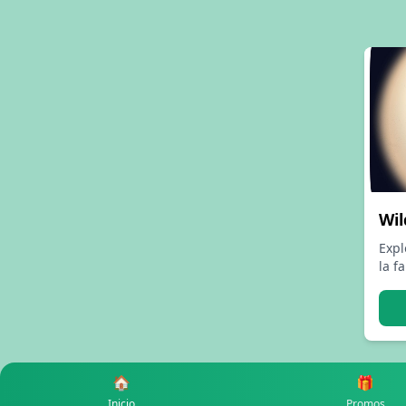
Wil
Exp
la f
trag
Slots
🏠
🎁
Inicio
Promos