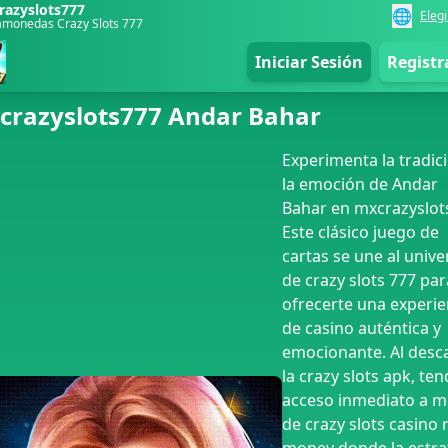
razyslots777
🌐
Elegi
amonedas Crazy Slots 777
Iniciar Sesión
Registr
crazyslots777 Andar Bahar
Experimenta la tradic
la emoción de Andar
Bahar en mxcrazyslot
Este clásico juego de
cartas se une al unive
de crazy slots 777 par
ofrecerte una experie
de casino auténtica y
emocionante. Al desc
la crazy slots apk, te
acceso inmediato a m
de crazy slots casino 