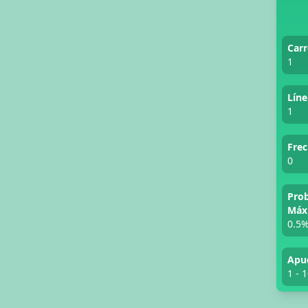
Carr
1
Líne
1
Frec
0
Prob
Máx
0.5
Apue
1 - 