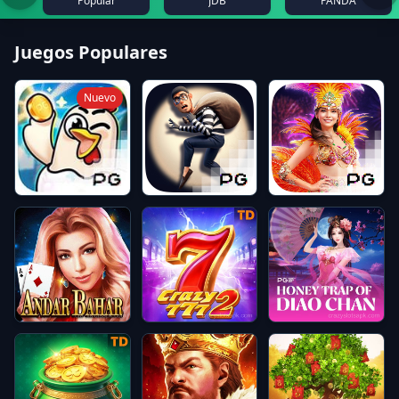
Popular
JDB
PANDA
29/06/2026 Renat*** recibio reembolso 1,300 MXN 🎊
Juegos Populares
Nuevo
Chicky Run
Wild Heist Cashout
Rio Fantasia
Andar Bahar
Crazy777 2
Honey Trap of Diao Ch