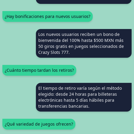
¿Hay bonificaciones para nuevos usuarios?
Los nuevos usuarios reciben un bono de
bienvenida del 100% hasta $500 MXN más
50 giros gratis en juegos seleccionados de
Crazy Slots 777.
¿Cuánto tiempo tardan los retiros?
El tiempo de retiro varía según el método
elegido: desde 24 horas para billeteras
electrónicas hasta 5 días hábiles para
transferencias bancarias.
¿Qué variedad de juegos ofrecen?