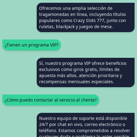
Ofrecemos una amplia selección de
tragamonedas en línea, incluyendo títulos
populares como Crazy Slots 777, junto con
ruletas, blackjack y juegos de mesa.
¿Tienen un programa VIP?
Sí, nuestro programa VIP ofrece beneficios
exclusivos como giros gratis, límites de
apuesta más altos, atención prioritaria y
recompensas mensuales especiales.
¿Cómo puedo contactar al servicio al cliente?
Nuestro equipo de soporte está disponible
24/7 por chat en vivo, correo electrónico o
teléfono. Estamos comprometidos a resolver
cualquier duda o problema lo antes posible.