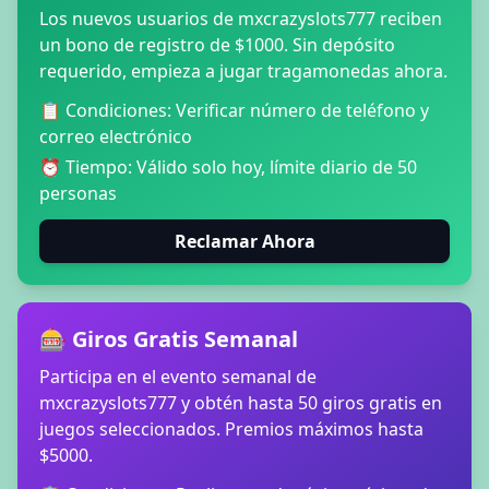
Los nuevos usuarios de mxcrazyslots777 reciben
un bono de registro de $1000. Sin depósito
requerido, empieza a jugar tragamonedas ahora.
📋 Condiciones: Verificar número de teléfono y
correo electrónico
⏰ Tiempo: Válido solo hoy, límite diario de 50
personas
Reclamar Ahora
🎰 Giros Gratis Semanal
Participa en el evento semanal de
mxcrazyslots777 y obtén hasta 50 giros gratis en
juegos seleccionados. Premios máximos hasta
$5000.