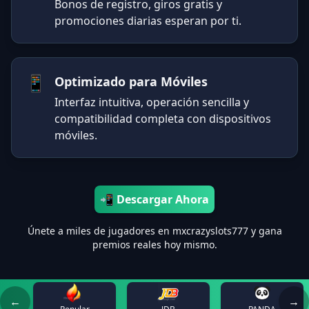
29/06/2026 Sant*** gano 32,500 MXN 🔥
Bonos de registro, giros gratis y
29/06/2026 Braya*** recibio bono 1,800 MXN 🎉
promociones diarias esperan por ti.
29/06/2026 Seb*** recibio reembolso 440 MXN 🔄
29/06/2026 JuanDa*** gano 27,500 MXN 💰
29/06/2026 JuanAnaC*** gano 27,000 MXN 🔥
📱
Optimizado para Móviles
29/06/2026 Alan*** recibio reembolso 780 MXN 💵
Interfaz intuitiva, operación sencilla y
29/06/2026 JuanF*** pego el jackpot de 77,000 MXN 🚀
compatibilidad completa con dispositivos
29/06/2026 JuanCa*** recibio reembolso 400 MXN 🔄
móviles.
29/06/2026 Kev*** gano 4,500 MXN 🔥
29/06/2026 JuanCar*** pego el jackpot de 27,000 MXN 💥
29/06/2026 Kevi*** pego el jackpot de 97,000 MXN 💥
29/06/2026 JuanMi*** recibio bono 400 MXN ✨
📲 Descargar Ahora
29/06/2026 Seba*** retiro exitoso 5,200 MXN 🏦
29/06/2026 JuanSof*** pego el jackpot de 210,000 MXN 🚀
Únete a miles de jugadores en mxcrazyslots777 y gana
29/06/2026 JuanCarl*** pego el jackpot de 26,000 MXN 💥
premios reales hoy mismo.
29/06/2026 Gae*** recibio reembolso 1,400 MXN 💵
29/06/2026 Abri*** gano 21,500 MXN 🏆
29/06/2026 Kevin*** pego el jackpot de 221,000 MXN 🎰
←
→
29/06/2026 JuanAnaM*** recibio reembolso 1,120 MXN 💵