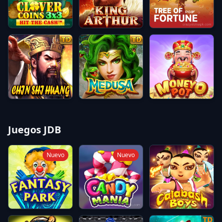
Clover Coins 3x3
King Arthur
Tree of Fortune
Chin Shi Huang
Medusa
Money Pot
Juegos JDB
Nuevo
Nuevo
Fantasy Park
Candy Mania
Calabash Boys