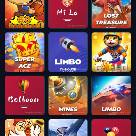
Go Bananas!
Hi Lo
Lost Treasure
Super Ace
LIMBO
Go For Gold
Balloon
GP Mines
GP Limbo