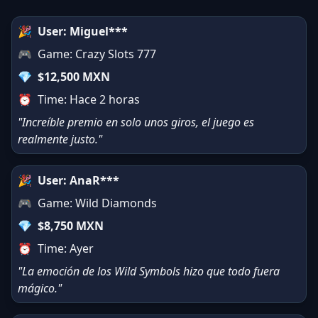
🎉
User: Miguel***
🎮
Game: Crazy Slots 777
💎
$12,500 MXN
⏰
Time: Hace 2 horas
"Increíble premio en solo unos giros, el juego es
realmente justo."
🎉
User: AnaR***
🎮
Game: Wild Diamonds
💎
$8,750 MXN
⏰
Time: Ayer
"La emoción de los Wild Symbols hizo que todo fuera
mágico."