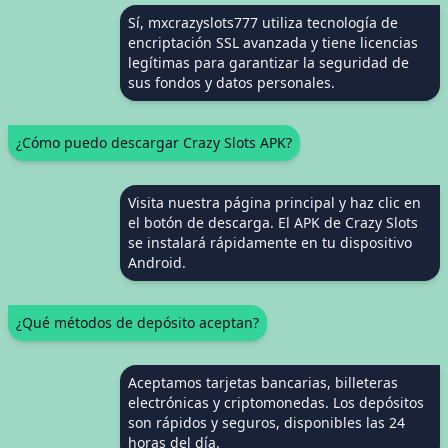
Sí, mxcrazyslots777 utiliza tecnología de
encriptación SSL avanzada y tiene licencias
legítimas para garantizar la seguridad de
sus fondos y datos personales.
¿Cómo puedo descargar Crazy Slots APK?
Visita nuestra página principal y haz clic en
el botón de descarga. El APK de Crazy Slots
se instalará rápidamente en tu dispositivo
Android.
¿Qué métodos de depósito aceptan?
Aceptamos tarjetas bancarias, billeteras
electrónicas y criptomonedas. Los depósitos
son rápidos y seguros, disponibles las 24
horas del día.