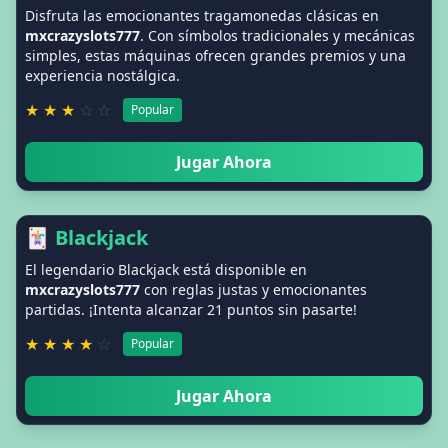
Disfruta las emocionantes tragamonedas clásicas en
mxcrazyslots777
. Con símbolos tradicionales y mecánicas
simples, estas máquinas ofrecen grandes premios y una
experiencia nostálgica.
★
★
★
☆
☆
Popular
Jugar Ahora
🃏 Blackjack
El legendario Blackjack está disponible en
mxcrazyslots777
con reglas justas y emocionantes
partidas. ¡Intenta alcanzar 21 puntos sin pasarte!
★
★
★
★
☆
Popular
Jugar Ahora