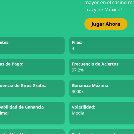
mayor en el casino m
crazy de México!
Jugar Ahora
etes:
Filas:
4
as de Pago:
Frecuencia de Aciertos:
97.2%
uencia de Giros Gratis:
Ganancia Máxima:
3000x
abilidad de Ganancia
Volatilidad:
ima:
Media
%