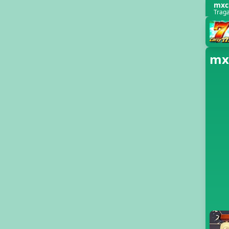
mxc
Trag
mx