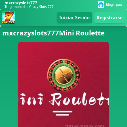
mxcrazyslots777
🌐
Elegir país
Tragamonedas Crazy Slots 777
Iniciar Sesión
Registrarse
mxcrazyslots777Mini Roulette