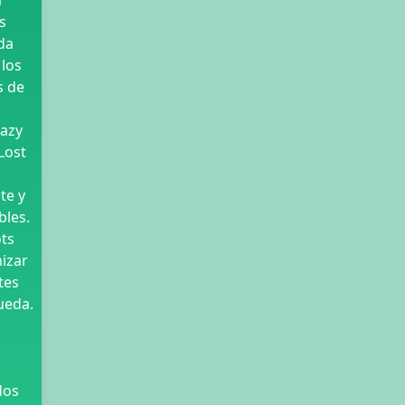
a
s
da
 los
s de
razy
Lost
te y
bles.
ots
izar
tes
ueda.
dos