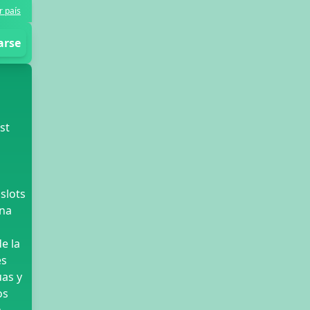
r país
arse
st
slots
una
e la
es
uas y
os