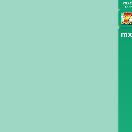
mxc
Trag
mx