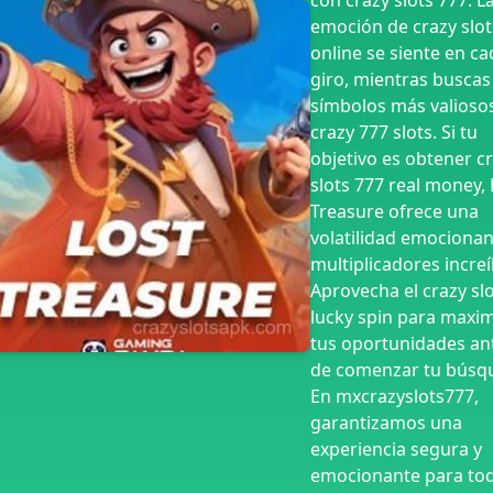
con crazy slots 777. L
emoción de crazy slot
online se siente en ca
giro, mientras buscas
símbolos más valioso
crazy 777 slots. Si tu
objetivo es obtener c
slots 777 real money, 
Treasure ofrece una
volatilidad emocionan
multiplicadores increí
Aprovecha el crazy sl
lucky spin para maxim
tus oportunidades an
de comenzar tu búsq
En mxcrazyslots777,
garantizamos una
experiencia segura y
emocionante para to