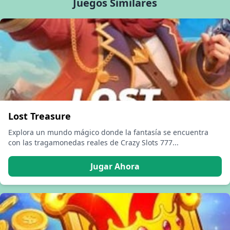
Juegos Similares
Lost Treasure
Explora un mundo mágico donde la fantasía se encuentra
con las tragamonedas reales de Crazy Slots 777...
Jugar Ahora