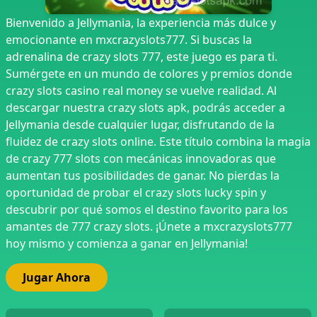
Bienvenido a Jellymania, la experiencia más dulce y
emocionante en mxcrazyslots777. Si buscas la
adrenalina de crazy slots 777, este juego es para ti.
Sumérgete en un mundo de colores y premios donde
crazy slots casino real money se vuelve realidad. Al
descargar nuestra crazy slots apk, podrás acceder a
Jellymania desde cualquier lugar, disfrutando de la
fluidez de crazy slots online. Este título combina la magia
de crazy 777 slots con mecánicas innovadoras que
aumentan tus posibilidades de ganar. No pierdas la
oportunidad de probar el crazy slots lucky spin y
descubrir por qué somos el destino favorito para los
amantes de 777 crazy slots. ¡Únete a mxcrazyslots777
hoy mismo y comienza a ganar en Jellymania!
Jugar Ahora