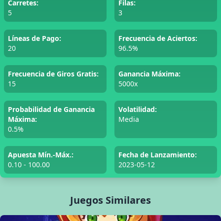
Carretes:
Filas:
5
3
Líneas de Pago:
Frecuencia de Aciertos:
20
96.5%
Frecuencia de Giros Gratis:
Ganancia Máxima:
15
5000x
Probabilidad de Ganancia
Volatilidad:
Máxima:
Media
0.5%
Apuesta Mín.-Máx.:
Fecha de Lanzamiento:
0.10 - 100.00
2023-05-12
Juegos Similares