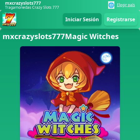
mxcrazyslots777
🌐
Elegir país
Tragamonedas Crazy Slots 777
Iniciar Sesión
Registrarse
mxcrazyslots777Magic Witches