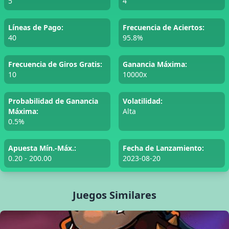
5
4
Líneas de Pago:
Frecuencia de Aciertos:
40
95.8%
Frecuencia de Giros Gratis:
Ganancia Máxima:
10
10000x
Probabilidad de Ganancia
Volatilidad:
Máxima:
Alta
0.5%
Apuesta Mín.-Máx.:
Fecha de Lanzamiento:
0.20 - 200.00
2023-08-20
Juegos Similares