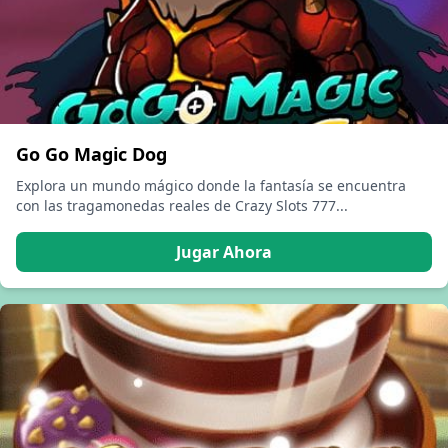
Go Go Magic Dog
Explora un mundo mágico donde la fantasía se encuentra
con las tragamonedas reales de Crazy Slots 777...
Jugar Ahora