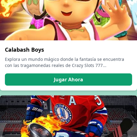
Calabash Boys
Explora un mundo mágico donde la fantasía se encuentra
con las tragamonedas reales de Crazy Slots 777...
Jugar Ahora