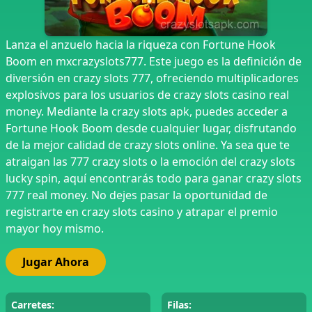
Lanza el anzuelo hacia la riqueza con Fortune Hook
Boom en mxcrazyslots777. Este juego es la definición de
diversión en crazy slots 777, ofreciendo multiplicadores
explosivos para los usuarios de crazy slots casino real
money. Mediante la crazy slots apk, puedes acceder a
Fortune Hook Boom desde cualquier lugar, disfrutando
de la mejor calidad de crazy slots online. Ya sea que te
atraigan las 777 crazy slots o la emoción del crazy slots
lucky spin, aquí encontrarás todo para ganar crazy slots
777 real money. No dejes pasar la oportunidad de
registrarte en crazy slots casino y atrapar el premio
mayor hoy mismo.
Jugar Ahora
Carretes:
Filas: