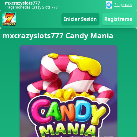
mxcrazyslots777
🌐
Elegir país
Tragamonedas Crazy Slots 777
Iniciar Sesión
Registrarse
mxcrazyslots777 Candy Mania