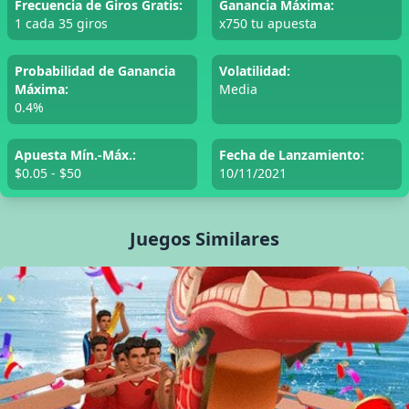
Frecuencia de Giros Gratis:
Ganancia Máxima:
1 cada 35 giros
x750 tu apuesta
Probabilidad de Ganancia
Volatilidad:
Máxima:
Media
0.4%
Apuesta Mín.-Máx.:
Fecha de Lanzamiento:
$0.05 - $50
10/11/2021
Juegos Similares