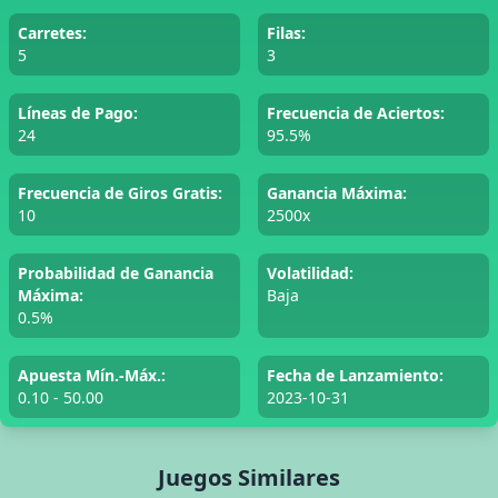
Carretes:
Filas:
5
3
Líneas de Pago:
Frecuencia de Aciertos:
24
95.5%
Frecuencia de Giros Gratis:
Ganancia Máxima:
10
2500x
Probabilidad de Ganancia
Volatilidad:
Máxima:
Baja
0.5%
Apuesta Mín.-Máx.:
Fecha de Lanzamiento:
0.10 - 50.00
2023-10-31
Juegos Similares