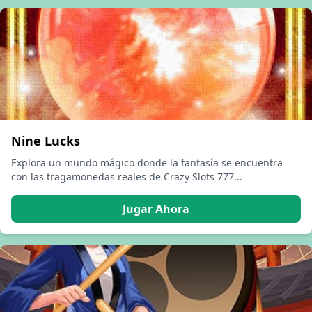
Nine Lucks
Explora un mundo mágico donde la fantasía se encuentra
con las tragamonedas reales de Crazy Slots 777...
Jugar Ahora