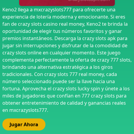
Keno2 llega a mxcrazyslots777 para ofrecerte una
experiencia de lotería moderna y emocionante. Si eres
fan de crazy slots casino real money, Keno2 te brinda la
oportunidad de elegir tus números favoritos y ganar
premios instantáneos. Descarga la crazy slots apk para
jugar sin interrupciones y disfrutar de la comodidad de
crazy slots online en cualquier momento. Este juego
complementa perfectamente la oferta de crazy 777 slots,
brindando una alternativa estratégica a los giros
tradicionales. Con crazy slots 777 real money, cada
número seleccionado puede ser la llave hacia una
fortuna. Aprovecha el crazy slots lucky spin y únete a los
miles de jugadores que confían en 777 crazy slots para
obtener entretenimiento de calidad y ganancias reales
en mxcrazyslots777.
Jugar Ahora