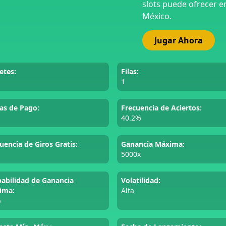
slots puede ofrecer e
México.
Jugar Ahora
etes:
Filas:
1
as de Pago:
Frecuencia de Aciertos:
40.2%
uencia de Giros Gratis:
Ganancia Máxima:
5000x
abilidad de Ganancia
Volatilidad:
ima:
Alta
%