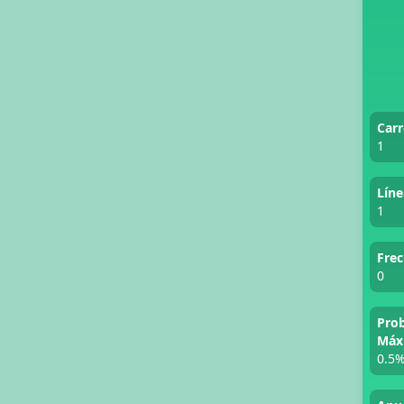
Carr
1
Líne
1
Frec
0
Prob
Máx
0.5