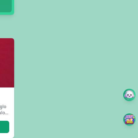
glo
ulos
azy