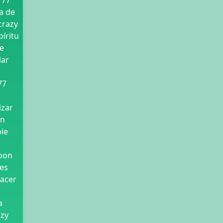
777
ta de
crazy
píritu
te
lar
77
izar
in
pie
loon
 es
acer
a
azy