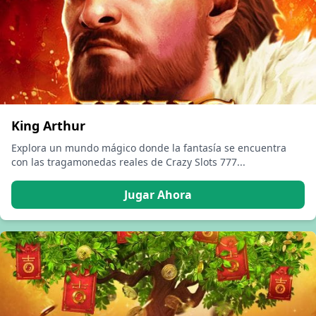
King Arthur
Explora un mundo mágico donde la fantasía se encuentra
con las tragamonedas reales de Crazy Slots 777...
Jugar Ahora